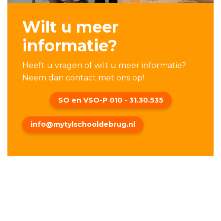
Wilt u meer
informatie?
Heeft u vragen of wilt u meer informatie?
Neem dan contact met ons op!
SO en VSO-P 010 - 31.30.535
info@mytylschooldebrug.nl